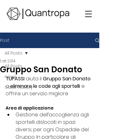
Post
All Posts
1 ott 2014
All Posts
Gruppo San Donato
news
TUPASSI
 aiuta il 
Gruppo San Donato
a 
eliminare le code agli sportelli 
e 
case-history
offrire un servizio migliore
Area di applicazione
Gestione dell’accoglienza agli 
sportelli dislocati in spazi 
diversi, per ogni Ospedale del 
Gruppo. In particolare gli 