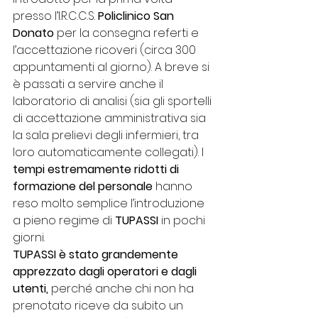
presso l’I.R.C.C.S. 
Policlinico San 
Donato
 per la consegna referti e 
l’accettazione ricoveri (circa 300 
appuntamenti al giorno). A breve si 
è passati a servire anche il 
laboratorio di analisi (sia gli sportelli 
di accettazione amministrativa sia 
la sala prelievi degli infermieri, tra 
loro automaticamente collegati). I 
tempi estremamente ridotti di 
formazione del personale
 hanno 
reso molto semplice l’introduzione 
a pieno regime di 
TUPASSI
 in pochi 
giorni.
TUPASSI
è stato grandemente 
apprezzato dagli operatori e dagli 
utenti,
 perché anche chi non ha 
prenotato riceve da subito un 