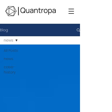
Blog
news
All Posts
news
case-
history