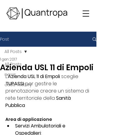
Post
All Posts
1 gen 2017
All Posts
Azienda USL 11 di Empoli
news
L’
Azienda USL 11 di Empoli 
sceglie 
TUPASSI
 per gestire le 
case-history
prenotazionie creare un sistema di 
rete territoriale della
 Sanità 
Pubblica
Area di applicazione
Servizi Ambulatoriali e 
Ospedalieri
: 